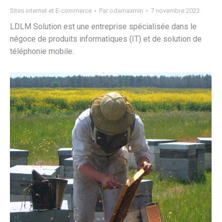
Sites internet et E-commerce
Par
odamaxmin
7 novembre 2023
LDLM Solution est une entreprise spécialisée dans le
négoce de produits informatiques (IT) et de solution de
téléphonie mobile.