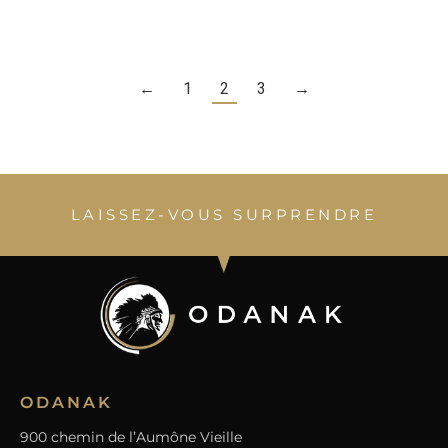
←
1
2
3
→
LAISSEZ-VOUS SURPRENDRE
ODANAK
900 chemin de l’Aumône Vieille