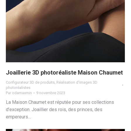
Joaillerie 3D photoréaliste Maison Chaumet
Configurateur 3D de produits
,
Réalisation d'images 3D
photoréalistes
Par
odamaxmin
9 novembre 2023
La Maison Chaumet est réputée pour ses collections
d’exception. Joaillier des rois, des princes, des
empereurs…