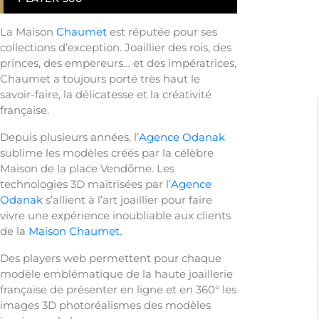
La Maison
Chaumet
est réputée pour ses
collections d’exception. Joaillier des rois, des
princes, des empereurs… et des impératrices,
Chaumet a toujours porté très haut le
savoir-faire, la délicatesse et la créativité
française.
Depuis plusieurs années, l’
Agence Odanak
sublime les modèles créés par la célèbre
Maison de la place Vendôme. Les
technologies 3D maitrisées par l’
Agence
Odanak
s’allient à l’art joaillier pour faire
vivre une expérience inoubliable aux clients
de la
Maison Chaumet.
Des players web permettent pour chaque
modèle emblématique de la haute joaillerie
française de présenter en ligne et en 360° les
images 3D photoréalismes des modèles