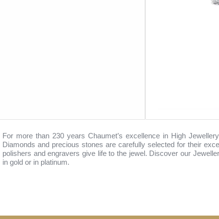
Carat 0,5
Carat
1,01
For more than 230 years Chaumet’s excellence in High Jewellery
Diamonds and precious stones are carefully selected for their excep
polishers and engravers give life to the jewel. Discover our Jeweller
in gold or in platinum.