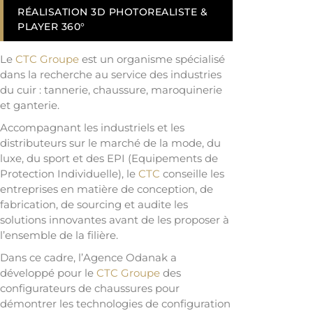
RÉALISATION 3D PHOTOREALISTE &
PLAYER 360°
Le
CTC Groupe
est un organisme spécialisé
dans la recherche au service des industries
du cuir : tannerie, chaussure, maroquinerie
et ganterie.
Accompagnant les industriels et les
distributeurs sur le marché de la mode, du
luxe, du sport et des EPI (Equipements de
Protection Individuelle), le
CTC
conseille les
entreprises en matière de conception, de
fabrication, de sourcing et audite les
solutions innovantes avant de les proposer à
l’ensemble de la filière.
Dans ce cadre, l’Agence Odanak a
développé pour le
CTC Groupe
des
configurateurs de chaussures pour
démontrer les technologies de configuration