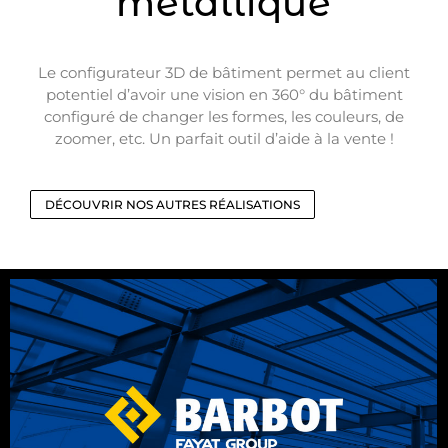
métallique
Le configurateur 3D de bâtiment permet au client
potentiel d’avoir une vision en 360° du bâtiment
configuré de changer les formes, les couleurs, de
zoomer, etc. Un parfait outil d’aide à la vente !
DÉCOUVRIR NOS AUTRES RÉALISATIONS
CONFIGURATEUR 3D BARBOT
FAYAT GROUP
Le Groupe Barbot Fayat est le leader européen de la