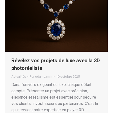
Révélez vos projets de luxe avec la 3D
photoréaliste
Actualités
Par
odamaxmin
10 octobre 2025
Dans l’univers exigeant du luxe, chaque détail
compte. Présenter un projet avec précision,
élégance et réalisme est essentiel pour séduire
vos clients, investisseurs ou partenaires. C’est là
qu’intervient notre expertise en player 3D