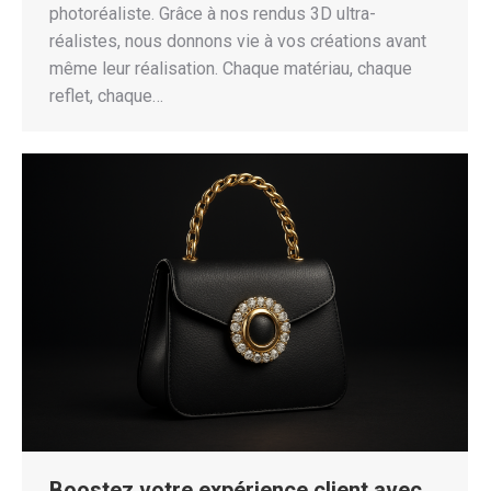
photoréaliste. Grâce à nos rendus 3D ultra-
réalistes, nous donnons vie à vos créations avant
même leur réalisation. Chaque matériau, chaque
reflet, chaque…
Boostez votre expérience client avec