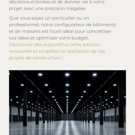
décisions éclairées et de donner vie à votre
projet avec une précision inégalée.
Que vous soyez un particulier ou un
professionnel, notre configurateur de bâtiments
et de maisons est l’outil idéal pour concrétiser
vos idées et optimiser votre budget.
Découvrez dès aujourd’hui cette solution
innovante et simplifiez la réalisation de vos
projets de construction !