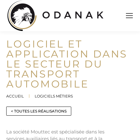
LOGICIEL ET
APPLICATION DANS
LE SECTEUR DU
TRANSPORT
AUTOMOBILE
ACCUEIL
LOGICIELS MÉTIERS
Vous êtes ici :
< TOUTES LES RÉALISATIONS
La société Mouttec est spécialisée dans les
services auxiliaires liés au transport et à la