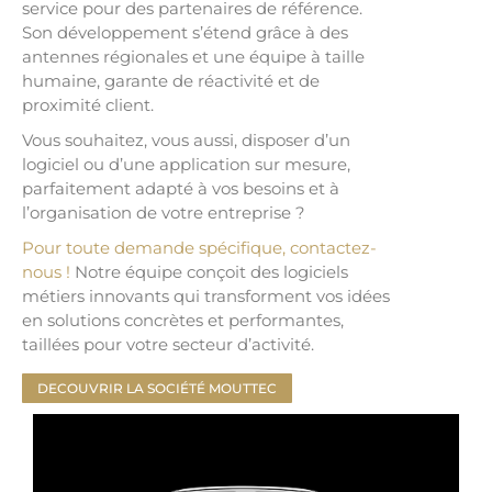
service pour des partenaires de référence.
Son développement s’étend grâce à des
antennes régionales et une équipe à taille
humaine, garante de réactivité et de
proximité client.
Vous souhaitez, vous aussi, disposer d’un
logiciel ou d’une application sur mesure,
parfaitement adapté à vos besoins et à
l’organisation de votre entreprise ?
Pour toute demande spécifique, contactez-
nous !
Notre équipe conçoit des logiciels
métiers innovants qui transforment vos idées
en solutions concrètes et performantes,
taillées pour votre secteur d’activité.
DECOUVRIR LA SOCIÉTÉ MOUTTEC