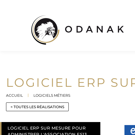
LOGICIEL ERP SU
ACCUEIL
LOGICIELS MÉTIERS
Vous êtes ici :
< TOUTES LES RÉALISATIONS
LOGICIEL ERP SUR MESURE POUR
ADMINISTRER L'ASSOCIATION ES13